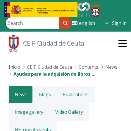
Skip to Main Content
Sign In
CEIP Ciudad de Ceuta
Inicio
CEIP Ciudad de Ceuta
Contents
News
Ayudas para la adquisión de libros y material didáctico e informático para alumnos/as 2026/2027.
News
Blogs
Publications
Image gallery
Video Gallery
History of events