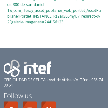
os-300-de-san-daniel-
1&_com_liferay_asset_publisher_web_portlet_AssetPu
blisherPortlet_INSTANCE_Rz2aIGE6myU7_redirect=%
2Fgaleria-imagenes#244156123
CEIP CIUDAD DE CEUTA - Avd. de África s/n Tfno.- 956 74
80 61
Follow us