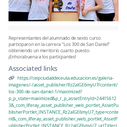
Representantes del alumnado de sexto curso
participaron en la carrera "Los 300 de San Daniel"
obteniendo un meritorio cuarto puesto.
¡Enhorabuena a los particpantes!
Associated links
https://ceipciudaddeceuta.educacion.es/galeria-
imagenes/-/asset_publisher/Rz2aIGE6myU7/content/
los-300-de-san-daniel-1/maximized?
p_p_state=maximized&p_r_p_assetEntryId=24415612
3&_com_liferay_asset_publisher_web_portlet_AssetPu
blisherPortlet_INSTANCE_Rz2aIGE6myU7_type=conte
nt&_com_liferay_asset_publisher_web_portlet_AssetP
ublisherPortlet_INSTANCE_Rz2aIGE6myU7_urlTitle=l