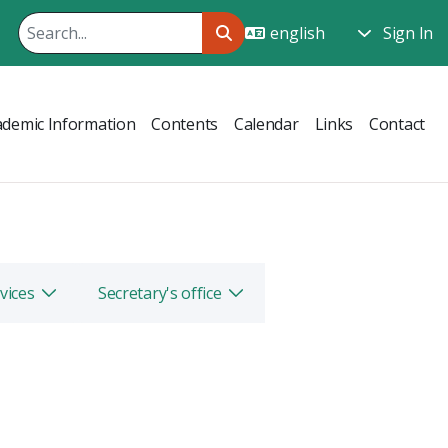
Sign In
ademic Information
Contents
Calendar
Links
Contact
vices
Secretary's office
Toggle
Toggle