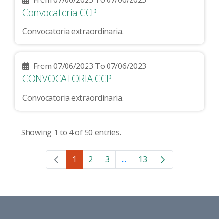
Convocatoria CCP
Convocatoria extraordinaria.
From 07/06/2023 To 07/06/2023
CONVOCATORIA CCP
Convocatoria extraordinaria.
Showing 1 to 4 of 50 entries.
1
2
3
...
13
Page
Page
Page
Intermediate Pages Use T
Page