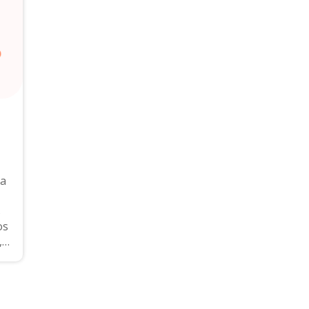
ca
s
,
..