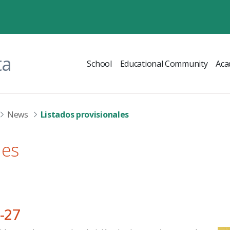
ta
School
Educational Community
Aca
News
Listados provisionales
les
6-27