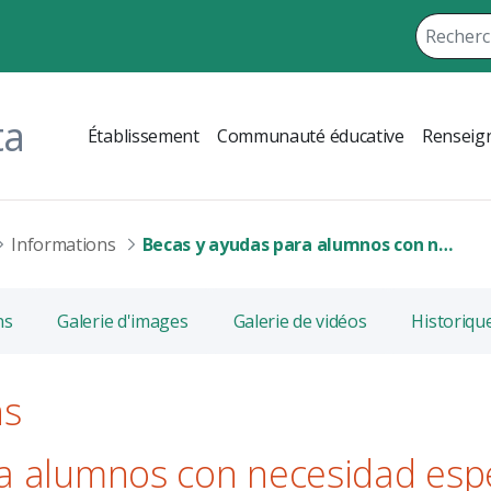
ta
Établissement
Communauté éducative
Renseign
Informations
Becas y ayudas para alumnos con necesidad específica de apoyo educativo
ns
Galerie d'images
Galerie de vidéos
Historiqu
ns
a alumnos con necesidad espe