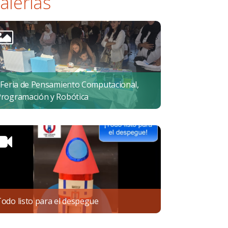
alerías
 Feria de Pensamiento Computacional,
rogramación y Robótica
odo listo para el despegue