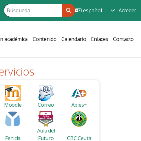
Acceder
ón académica
Contenido
Calendario
Enlaces
Contacto
ervicios
Moodle
Correo
Abies+
Aula del
Fenicia
Futuro
CBC Ceuta