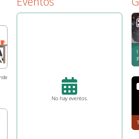
Eventos
G
I
P
onde
No hay eventos.
T