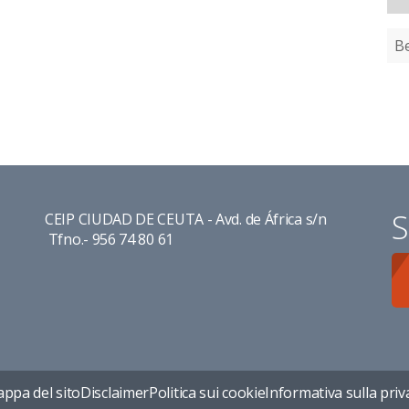
Be
S
CEIP CIUDAD DE CEUTA - Avd. de África s/n
Tfno.- 956 74 80 61
ppa del sito
Disclaimer
Politica sui cookie
Informativa sulla priv