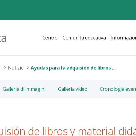
ta
Centro
Comunità educativa
Informazio
o
Notizie
Ayudas para la adquisión de libros y material didáctico e informático para alumnos/as 2026/2027.
Galleria di immagini
Galleria video
Cronologia even
isión de libros y material did