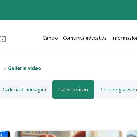
ta
Centro
Comunità educativa
Informazio
o
Galleria video
Galleria di immagini
Galleria video
Cronologia even