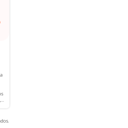
ca
s
,
..
ados.