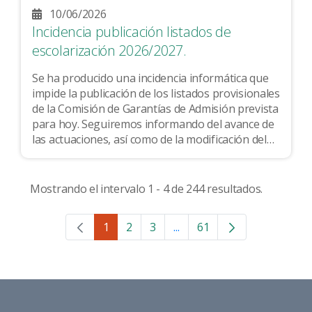
10/06/2026
Incidencia publicación listados de
escolarización 2026/2027.
Se ha producido una incidencia informática que
impide la publicación de los listados provisionales
de la Comisión de Garantías de Admisión prevista
para hoy. Seguiremos informando del avance de
las actuaciones, así como de la modificación del
calendario de actuaciones en cuanto esté
disponible. ...
Mostrando el intervalo 1 - 4 de 244 resultados.
1
2
3
...
61
Página
Página
Página
Páginas intermedias Use 
Página