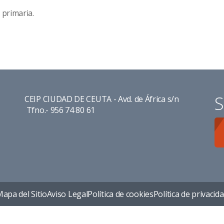
 primaria.
S
CEIP CIUDAD DE CEUTA - Avd. de África s/n
Tfno.- 956 74 80 61
apa del Sitio
Aviso Legal
Política de cookies
Política de privacid