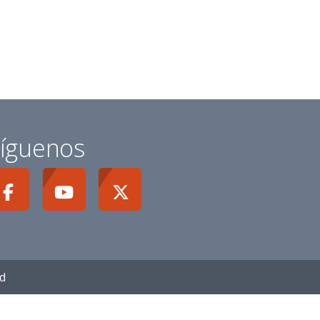
íguenos
ad